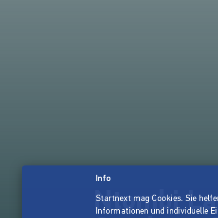
Info
Ntombi La
Startnext mag Cookies. Sie helfen 
Informationen und individuelle E