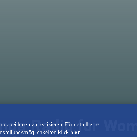
nga Radio for Wom
dabei Ideen zu realisieren. Für detaillierte
instellungsmöglichkeiten klick
hier
.