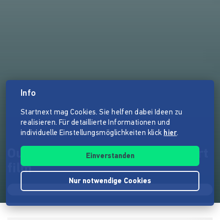
Info
Startnext mag Cookies. Sie helfen dabei Ideen zu
realisieren. Für detaillierte Informationen und
individuelle Einstellungsmöglichkeiten klick
hier
.
Out Of Sight, Out of Mind - Short
Einverstanden
film
Nur notwendige Cookies