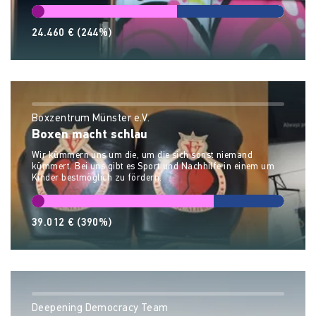
24.460 €
(244%)
Boxzentrum Münster e.V.
Boxen macht schlau
Wir kümmern uns um die, um die sich sonst niemand
kümmert. Bei uns gibt es Sport und Nachhilfe in einem um
Kinder bestmöglich zu fördern.
39.012 €
(390%)
Deepening Democracy Team