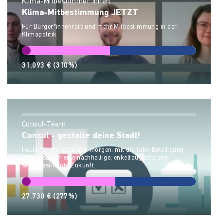
Klima-Mitbestimmer*innen
Klima-Mitbestimmung JETZT
Für Bürger*innenräte und mehr Mitbestimmung in der
Klimapolitik
31.093 €
(310%)
Consul-Team
Consul - gestalte deine Stadt!
Heute für die Stadt von morgen: mit digitaler Beteiligung
gemeinsam in eine nachhaltige, enkeltaugliche und
selbstbestimmte Zukunft.
27.730 €
(277%)