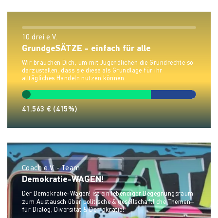
10 drei e.V.
GrundgeSÄTZE - einfach für alle
Wir brauchen Dich, um mit Jugendlichen die Grundrechte so
darzustellen, dass sie diese als Grundlage für ihr
alltägliches Handeln nutzen können.
41.563 €
(415%)
Coach e.V. - Team
Demokratie-WAGEN!
Der Demokratie-Wagen! ist ein lebendiger Begegnungsraum
zum Austausch über politische & gesellschaftliche Themen–
für Dialog, Diversität & Demokratie!