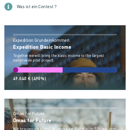
Was ist ein Contest ?
Expedition Grundeinkommen
Expedition Basic Income
Together we will bring the basic income to the largest
nationwide pilot project.
49.040 €
(490%)
Omas for Future
Omas for Future
Wir bringen die Klima-Wünsche der Generation 50+ mit dem