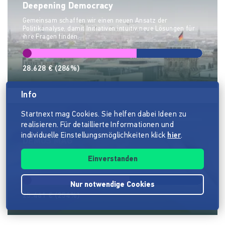
Deepening Democracy
Gemeinsam schaffen wir einen neuen Ansatz der
Politikanalyse, damit Initiativen intuitiv neue Lösungen für
ihre Fragen finden.
28.628 €
(286%)
Info
Startnext mag Cookies. Sie helfen dabei Ideen zu
realisieren. Für detaillierte Informationen und
DEMOS Squad
individuelle Einstellungsmöglichkeiten klick
hier
.
DEMOS MAG
Dein konstruktives & gemeinnütziges Printmagazin zur
Einverstanden
Förderung unserer Demokratie.
Nur notwendige Cookies
25.461 €
(254%)