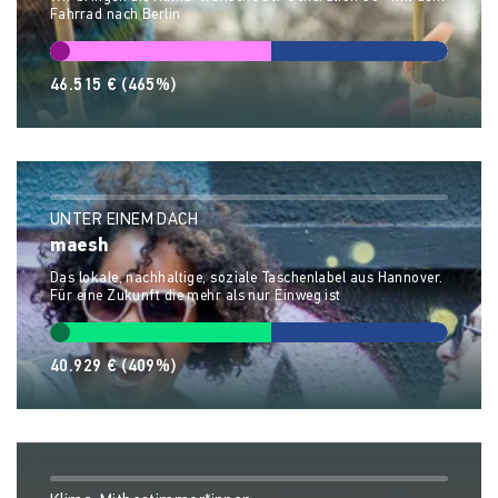
Fahrrad nach Berlin
46.515 €
(465%)
UNTER EINEM DACH
maesh
Das lokale, nachhaltige, soziale Taschenlabel aus Hannover.
Für eine Zukunft die mehr als nur Einweg ist
40.929 €
(409%)