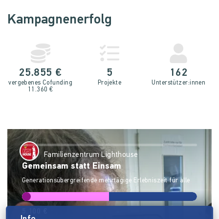
Kampagnenerfolg
25.855 €
5
162
vergebenes Cofunding
Projekte
Unterstütz­er:innen
11.360 €
Familienzentrum Lighthouse
Gemeinsam statt Einsam
Generationsübergreifende mehrtägige Erlebniszeit für alle
5.100 €