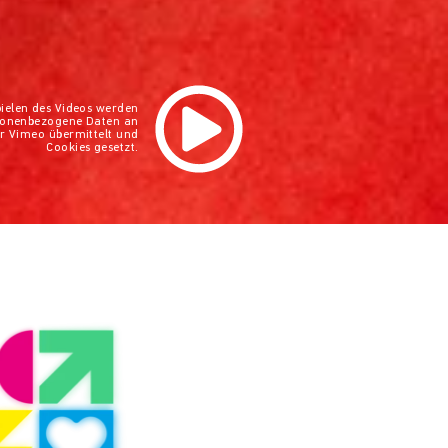
ielen des Videos werden
rsonenbezogene Daten an
r Vimeo übermittelt und
Cookies gesetzt.