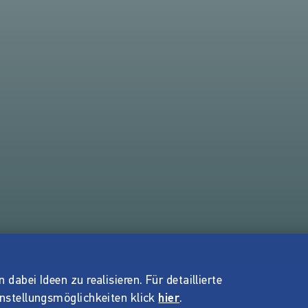
dabei Ideen zu realisieren. Für detaillierte
instellungsmöglichkeiten klick
hier
.