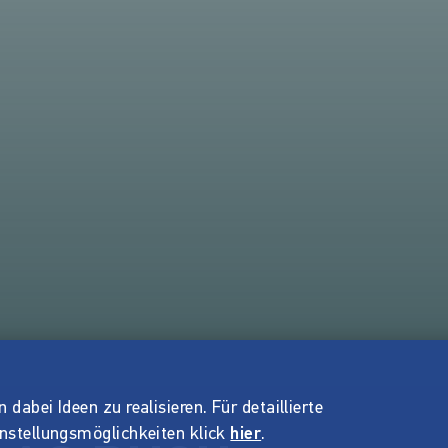
dabei Ideen zu realisieren. Für detaillierte
instellungsmöglichkeiten klick
hier
.