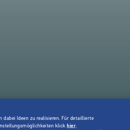
dabei Ideen zu realisieren. Für detaillierte
instellungsmöglichkeiten klick
hier
.