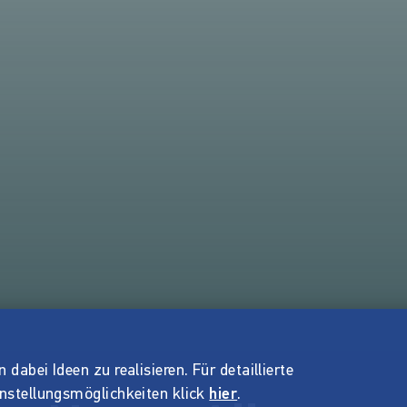
dabei Ideen zu realisieren. Für detaillierte
instellungsmöglichkeiten klick
hier
.