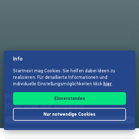
Info
Startnext mag Cookies. Sie helfen dabei Ideen zu
realisieren. Für detaillierte Informationen und
individuelle Einstellungsmöglichkeiten klick
hier
.
Powdy & Snatch-Zahnpflege für
Einverstanden
Kids und die Umwelt
Nur notwendige Cookies