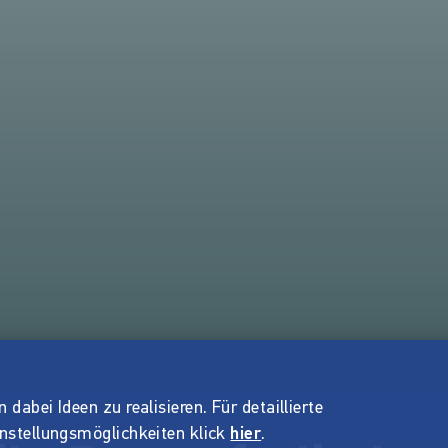
dabei Ideen zu realisieren. Für detaillierte
instellungsmöglichkeiten klick
hier
.