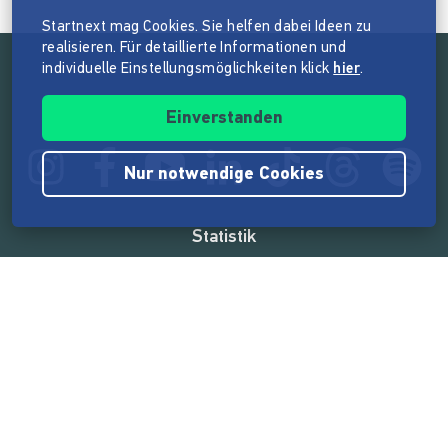
Startnext mag Cookies. Sie helfen dabei Ideen zu
realisieren. Für detaillierte Informationen und
individuelle Einstellungsmöglichkeiten klick
hier
.
Folge der Mission von Startnext
Einverstanden
Nur notwendige Cookies
Statistik
165.608.181 €
von der Crowd finanziert
18.869
Erfolgreiche Projekte