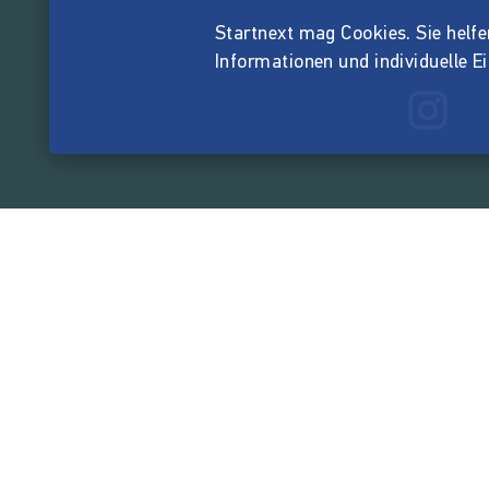
Startnext mag Cookies. Sie helfen 
Informationen und individuelle E
165.563.0
von der Crowd finanzi
Unternehmen
Über Startnext
Leichte Sprache
Team