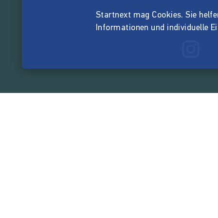
Startnext mag Cookies. Sie helfen 
Informationen und individuelle E
165.532.4
von der Crowd finanzi
Unternehmen
Über Startnext
Leichte Sprache
Team