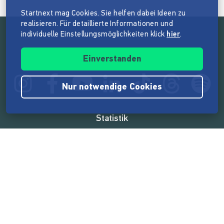
Startnext mag Cookies. Sie helfen dabei Ideen zu
realisieren. Für detaillierte Informationen und
individuelle Einstellungsmöglichkeiten klick
hier
.
Folge der Mission von Startnext
Einverstanden
Nur notwendige Cookies
Statistik
165.575.231 €
von der Crowd finanziert
18.865
Erfolgreiche Projekte