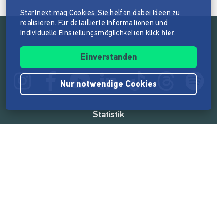
Startnext mag Cookies. Sie helfen dabei Ideen zu
realisieren. Für detaillierte Informationen und
individuelle Einstellungsmöglichkeiten klick
hier
.
Folge der Mission von Startnext
Einverstanden
Nur notwendige Cookies
Statistik
165.575.234 €
von der Crowd finanziert
18.865
Erfolgreiche Projekte