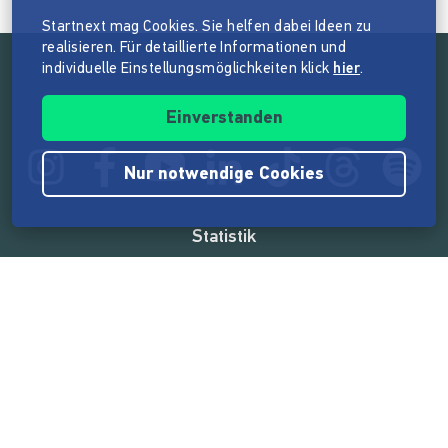
Startnext mag Cookies. Sie helfen dabei Ideen zu
realisieren. Für detaillierte Informationen und
individuelle Einstellungsmöglichkeiten klick
hier
.
Folge der Mission von Startnext
Einverstanden
Nur notwendige Cookies
Statistik
165.562.686 €
von der Crowd finanziert
18.860
Erfolgreiche Projekte