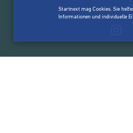
Startnext mag Cookies. Sie helfen 
Informationen und individuelle E
165.528.5
von der Crowd finanzi
Unternehmen
Über Startnext
Leichte Sprache
Team