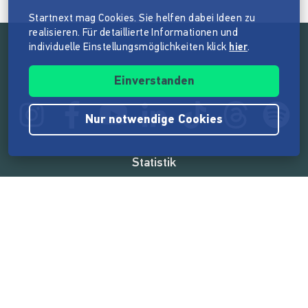
Startnext mag Cookies. Sie helfen dabei Ideen zu
realisieren. Für detaillierte Informationen und
individuelle Einstellungsmöglichkeiten klick
hier
.
Folge der Mission von Startnext
Einverstanden
Nur notwendige Cookies
Statistik
165.575.494 €
von der Crowd finanziert
18.865
Erfolgreiche Projekte