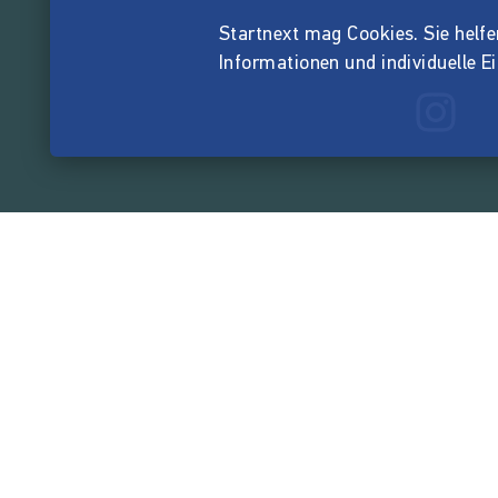
Startnext mag Cookies. Sie helfen 
Informationen und individuelle E
165.567.2
von der Crowd finanzi
Unternehmen
Über Startnext
Leichte Sprache
Team