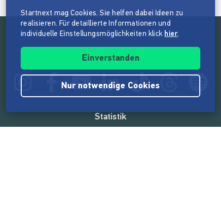
Startnext mag Cookies. Sie helfen dabei Ideen zu
realisieren. Für detaillierte Informationen und
individuelle Einstellungsmöglichkeiten klick
hier
.
Folge der Mission von Startnext
Einverstanden
Nur notwendige Cookies
Statistik
165.604.628 €
von der Crowd finanziert
18.869
Erfolgreiche Projekte