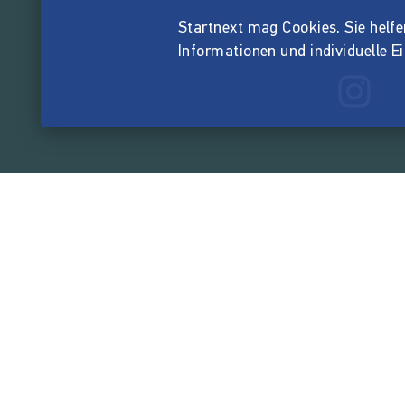
Startnext mag Cookies. Sie helfen 
Informationen und individuelle E
165.570.0
von der Crowd finanzi
Unternehmen
Über Startnext
Leichte Sprache
Team