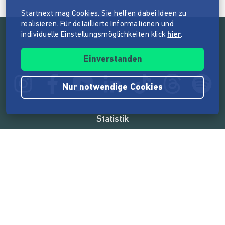
Startnext mag Cookies. Sie helfen dabei Ideen zu
realisieren. Für detaillierte Informationen und
individuelle Einstellungsmöglichkeiten klick
hier
.
Folge der Mission von Startnext
Einverstanden
Nur notwendige Cookies
Statistik
165.599.450 €
von der Crowd finanziert
18.869
Erfolgreiche Projekte