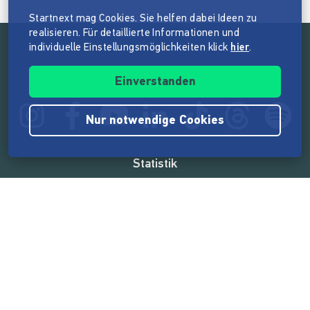
Startnext mag Cookies. Sie helfen dabei Ideen zu
realisieren. Für detaillierte Informationen und
individuelle Einstellungsmöglichkeiten klick
hier
.
Folge der Mission von Startnext
Einverstanden
Nur notwendige Cookies
Statistik
165.539.788 €
von der Crowd finanziert
18.860
Erfolgreiche Projekte