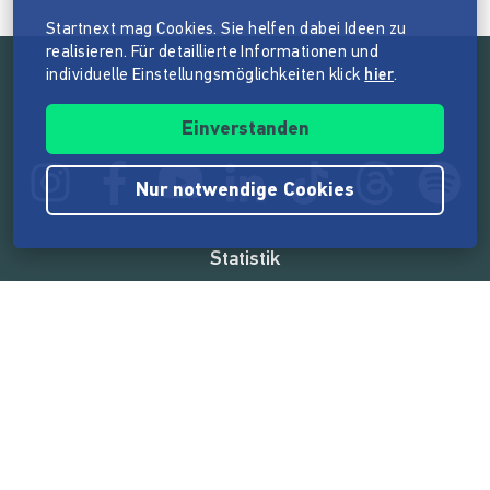
Startnext mag Cookies. Sie helfen dabei Ideen zu
realisieren. Für detaillierte Informationen und
individuelle Einstellungsmöglichkeiten klick
hier
.
Folge der Mission von Startnext
Einverstanden
Nur notwendige Cookies
Statistik
165.527.226 €
von der Crowd finanziert
18.857
Erfolgreiche Projekte