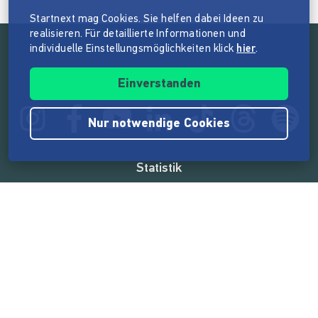
Startnext mag Cookies. Sie helfen dabei Ideen zu
realisieren. Für detaillierte Informationen und
individuelle Einstellungsmöglichkeiten klick
hier
.
Folge der Mission von Startnext
Einverstanden
Nur notwendige Cookies
Statistik
165.539.788 €
von der Crowd finanziert
18.860
Erfolgreiche Projekte