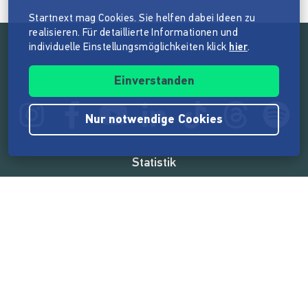
Startnext mag Cookies. Sie helfen dabei Ideen zu
realisieren. Für detaillierte Informationen und
individuelle Einstellungsmöglichkeiten klick
hier
.
Folge der Mission von Startnext
Einverstanden
Nur notwendige Cookies
Statistik
165.569.112 €
von der Crowd finanziert
18.862
Erfolgreiche Projekte