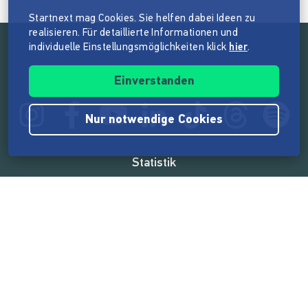
Startnext mag Cookies. Sie helfen dabei Ideen zu
realisieren. Für detaillierte Informationen und
individuelle Einstellungsmöglichkeiten klick
hier
.
Folge der Mission von Startnext
Einverstanden
Nur notwendige Cookies
Statistik
165.520.488 €
von der Crowd finanziert
18.857
Erfolgreiche Projekte