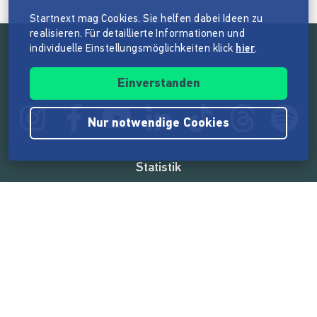
Startnext mag Cookies. Sie helfen dabei Ideen zu
realisieren. Für detaillierte Informationen und
individuelle Einstellungsmöglichkeiten klick
hier
.
Folge der Mission von Startnext
Einverstanden
Nur notwendige Cookies
Statistik
165.573.842 €
von der Crowd finanziert
18.862
Erfolgreiche Projekte