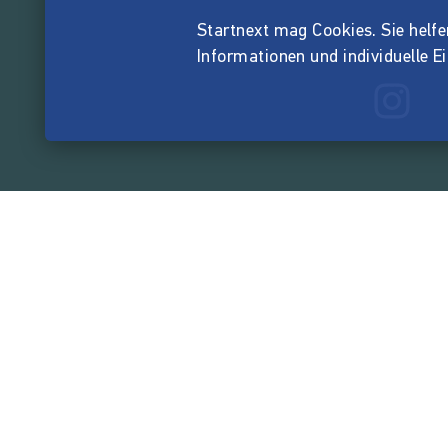
Startnext mag Cookies. Sie helfen 
Informationen und individuelle E
165.563.2
von der Crowd finanzi
Unternehmen
Über Startnext
Leichte Sprache
Team