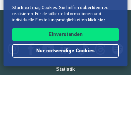
Startnext mag Cookies. Sie helfen dabei Ideen zu
realisieren. Für detaillierte Informationen und
individuelle Einstellungsmöglichkeiten klick
hier
.
Folge der Mission von Startnext
Einverstanden
Nur notwendige Cookies
Statistik
165.575.464 €
von der Crowd finanziert
18.862
Erfolgreiche Projekte