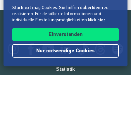
Startnext mag Cookies. Sie helfen dabei Ideen zu
realisieren. Für detaillierte Informationen und
individuelle Einstellungsmöglichkeiten klick
hier
.
Folge der Mission von Startnext
Einverstanden
Nur notwendige Cookies
Statistik
165.585.208 €
von der Crowd finanziert
18.865
Erfolgreiche Projekte