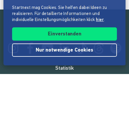
Startnext mag Cookies. Sie helfen dabei Ideen zu
realisieren. Für detaillierte Informationen und
individuelle Einstellungsmöglichkeiten klick
hier
.
Folge der Mission von Startnext
Einverstanden
Nur notwendige Cookies
Statistik
165.567.253 €
von der Crowd finanziert
18.862
Erfolgreiche Projekte