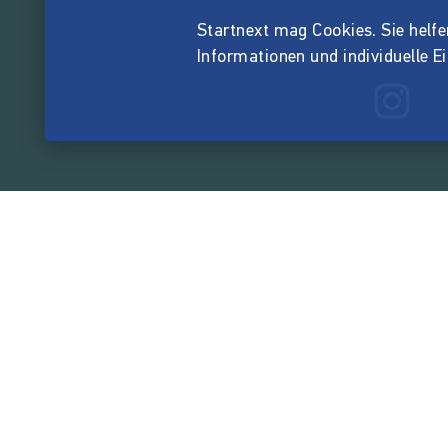
Startnext mag Cookies. Sie helfen 
Informationen und individuelle E
165.526.4
von der Crowd finanzi
Unternehmen
Über Startnext
Leichte Sprache
Team