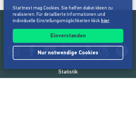
Startnext mag Cookies. Sie helfen dabei Ideen zu
realisieren. Für detaillierte Informationen und
individuelle Einstellungsmöglichkeiten klick
hier
.
Folge der Mission von Startnext
Einverstanden
Nur notwendige Cookies
Statistik
165.544.064 €
von der Crowd finanziert
18.860
Erfolgreiche Projekte