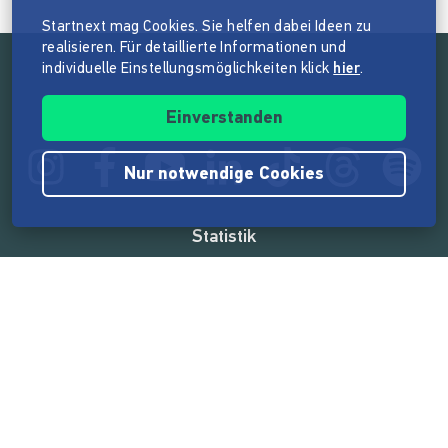
Startnext mag Cookies. Sie helfen dabei Ideen zu
realisieren. Für detaillierte Informationen und
individuelle Einstellungsmöglichkeiten klick
hier
.
Folge der Mission von Startnext
Einverstanden
Nur notwendige Cookies
Statistik
165.568.565 €
von der Crowd finanziert
18.862
Erfolgreiche Projekte