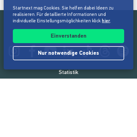
Startnext mag Cookies. Sie helfen dabei Ideen zu
realisieren. Für detaillierte Informationen und
individuelle Einstellungsmöglichkeiten klick
hier
.
Folge der Mission von Startnext
Einverstanden
Nur notwendige Cookies
Statistik
165.569.112 €
von der Crowd finanziert
18.862
Erfolgreiche Projekte