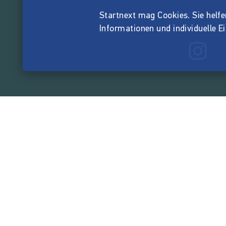
Startnext mag Cookies. Sie helfen 
Informationen und individuelle E
165.532.0
von der Crowd finanzi
Unternehmen
Über Startnext
Leichte Sprache
Team