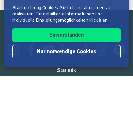
Startnext mag Cookies. Sie helfen dabei Ideen zu
realisieren. Für detaillierte Informationen und
individuelle Einstellungsmöglichkeiten klick
hier
.
Folge der Mission von Startnext
Einverstanden
Nur notwendige Cookies
Statistik
165.571.409 €
von der Crowd finanziert
18.862
Erfolgreiche Projekte