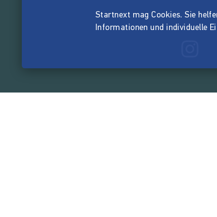
Startnext mag Cookies. Sie helfen 
Informationen und individuelle E
165.543.0
von der Crowd finanzi
Unternehmen
Über Startnext
Leichte Sprache
Team