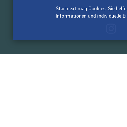
Startnext mag Cookies. Sie helfen 
Informationen und individuelle E
165.524.7
von der Crowd finanzi
Unternehmen
Über Startnext
Leichte Sprache
Team