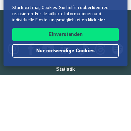
Startnext mag Cookies. Sie helfen dabei Ideen zu
realisieren. Für detaillierte Informationen und
individuelle Einstellungsmöglichkeiten klick
hier
.
Folge der Mission von Startnext
Einverstanden
Nur notwendige Cookies
Statistik
165.573.016 €
von der Crowd finanziert
18.862
Erfolgreiche Projekte