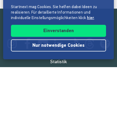
Startnext mag Cookies. Sie helfen dabei Ideen zu
realisieren. Für detaillierte Informationen und
individuelle Einstellungsmöglichkeiten klick
hier
.
Folge der Mission von Startnext
Einverstanden
Nur notwendige Cookies
Statistik
165.539.788 €
von der Crowd finanziert
18.860
Erfolgreiche Projekte