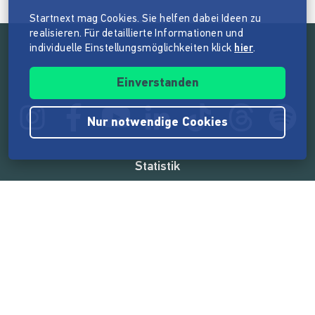
Startnext mag Cookies. Sie helfen dabei Ideen zu
realisieren. Für detaillierte Informationen und
individuelle Einstellungsmöglichkeiten klick
hier
.
Folge der Mission von Startnext
Einverstanden
Nur notwendige Cookies
Statistik
165.585.570 €
von der Crowd finanziert
18.865
Erfolgreiche Projekte