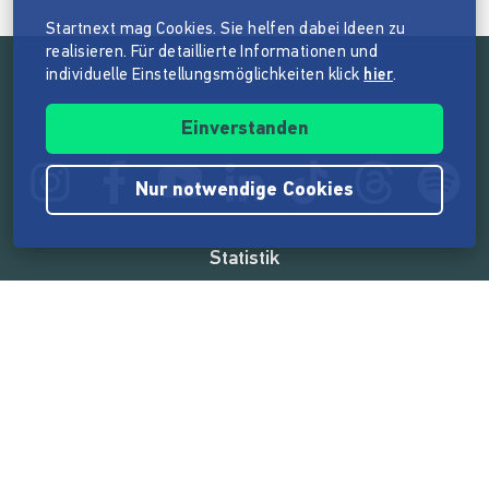
Startnext mag Cookies. Sie helfen dabei Ideen zu
realisieren. Für detaillierte Informationen und
individuelle Einstellungsmöglichkeiten klick
hier
.
Folge der Mission von Startnext
Einverstanden
Nur notwendige Cookies
Statistik
165.572.614 €
von der Crowd finanziert
18.862
Erfolgreiche Projekte