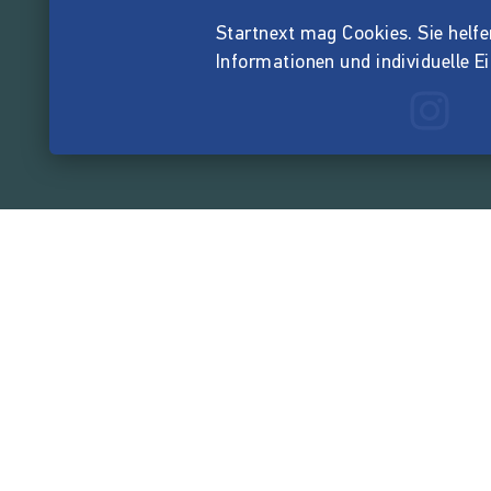
Startnext mag Cookies. Sie helfen 
Informationen und individuelle E
165.534.3
von der Crowd finanzi
Unternehmen
Über Startnext
Leichte Sprache
Team