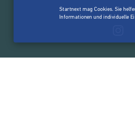
Startnext mag Cookies. Sie helfen 
Informationen und individuelle E
165.569.5
von der Crowd finanzi
Unternehmen
Über Startnext
Leichte Sprache
Team