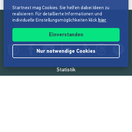
Startnext mag Cookies. Sie helfen dabei Ideen zu
realisieren. Für detaillierte Informationen und
individuelle Einstellungsmöglichkeiten klick
hier
.
Folge der Mission von Startnext
Einverstanden
Nur notwendige Cookies
Statistik
165.527.615 €
von der Crowd finanziert
18.857
Erfolgreiche Projekte