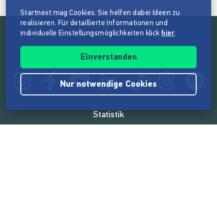
Startnext mag Cookies. Sie helfen dabei Ideen zu
realisieren. Für detaillierte Informationen und
individuelle Einstellungsmöglichkeiten klick
hier
.
Folge der Mission von Startnext
Einverstanden
Nur notwendige Cookies
Statistik
165.571.245 €
von der Crowd finanziert
18.862
Erfolgreiche Projekte