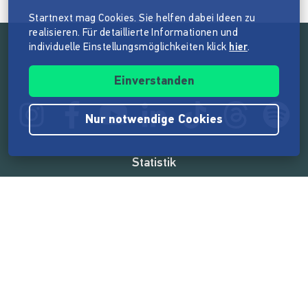
Startnext mag Cookies. Sie helfen dabei Ideen zu
realisieren. Für detaillierte Informationen und
individuelle Einstellungsmöglichkeiten klick
hier
.
Folge der Mission von Startnext
Einverstanden
Nur notwendige Cookies
Statistik
165.592.236 €
von der Crowd finanziert
18.869
Erfolgreiche Projekte